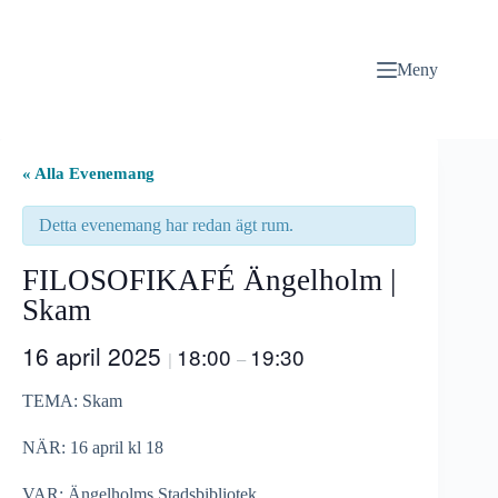
Hoppa
till
innehåll
Meny
« Alla Evenemang
Detta evenemang har redan ägt rum.
FILOSOFIKAFÉ Ängelholm |
Skam
16 april 2025
18:00
19:30
|
–
TEMA: Skam
NÄR: 16 april kl 18
VAR: Ängelholms Stadsbibliotek