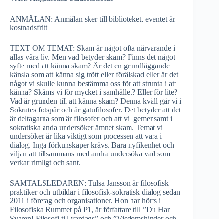
ANMÄLAN: Anmälan sker till biblioteket, eventet är
kostnadsfritt
TEXT OM TEMAT: Skam är något ofta närvarande i
allas våra liv. Men vad betyder skam? Finns det något
syfte med att känna skam? Är det en grundläggande
känsla som att känna sig trött eller förälskad eller är det
något vi skulle kunna bestämma oss för att strunta i att
känna? Skäms vi för mycket i samhället? Eller för lite?
Vad är grunden till att känna skam? Denna kväll går vi i
Sokrates fotspår och är gatufilosofer. Det betyder att det
är deltagarna som är filosofer och att vi gemensamt i
sokratiska anda undersöker ämnet skam. Temat vi
undersöker är lika viktigt som processen att vara i
dialog. Inga förkunskaper krävs. Bara nyfikenhet och
viljan att tillsammans med andra undersöka vad som
verkar rimligt och sant.
SAMTALSLEDAREN: Tulsa Jansson är filosofisk
praktiker och utbildar i filosofisk-sokratisk dialog sedan
2011 i företag och organisationer. Hon har hörts i
Filosofiska Rummet på P1, är författare till ”Du Har
Svaren! Filosofi till vardags” och ”Visdomshinder och