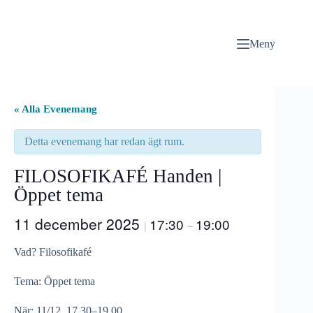
Hoppa
till
innehåll
Meny
« Alla Evenemang
Detta evenemang har redan ägt rum.
FILOSOFIKAFÉ Handen |
Öppet tema
11 december 2025
17:30
19:00
|
–
Vad? Filosofikafé
Tema: Öppet tema
När: 11/12, 17.30–19.00