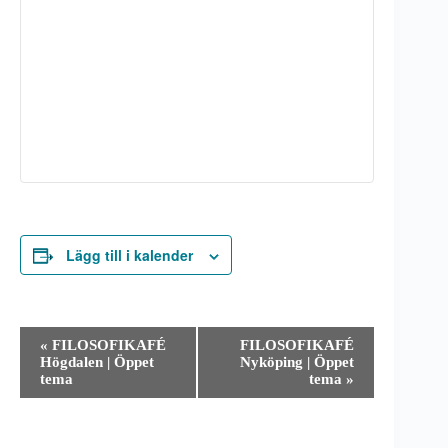
Lägg till i kalender
E
«
FILOSOFIKAFÉ
FILOSOFIKAFÉ
v
Högdalen | Öppet
Nyköping | Öppet
e
tema
tema
»
n
e
m
a