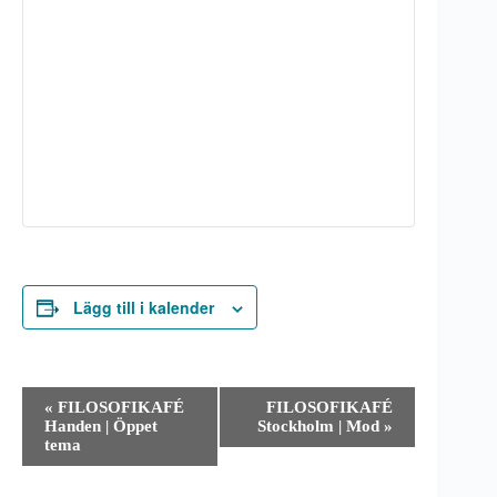
Lägg till i kalender
E
«
FILOSOFIKAFÉ
FILOSOFIKAFÉ
v
Handen | Öppet
Stockholm | Mod
»
e
tema
n
e
m