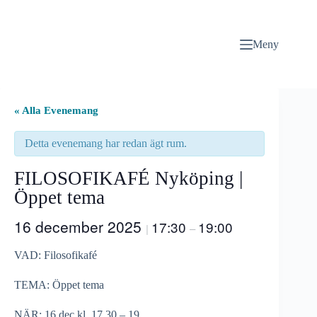
Hoppa
till
innehåll
Meny
« Alla Evenemang
Detta evenemang har redan ägt rum.
FILOSOFIKAFÉ Nyköping |
Öppet tema
16 december 2025
17:30
19:00
|
–
VAD: Filosofikafé
TEMA: Öppet tema
NÄR: 16 dec kl. 17.30 – 19