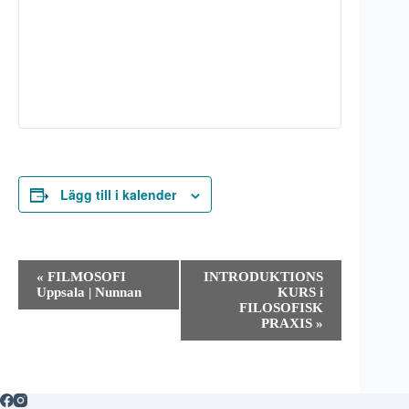
Lägg till i kalender
E
«
FILMOSOFI
INTRODUKTIONS
v
Uppsala | Nunnan
KURS i
e
FILOSOFISK
n
PRAXIS
»
e
m
a
n
g