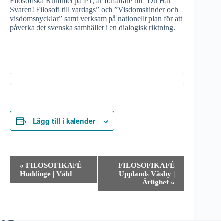
Filosofiska Rummet på P1, är författare till ”Du Har
Svaren! Filosofi till vardags” och ”Visdomshinder och
visdomsnycklar” samt verksam på nationellt plan för att
påverka det svenska samhället i en dialogisk riktning.
Lägg till i kalender
E
«
FILOSOFIKAFÉ
FILOSOFIKAFÉ
v
Huddinge | Våld
Upplands Väsby |
e
Ärlighet
»
n
e
m
a