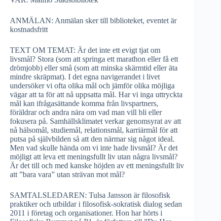
ANMÄLAN: Anmälan sker till biblioteket, eventet är
kostnadsfritt
TEXT OM TEMAT: Är det inte ett evigt tjat om
livsmål? Stora (som att springa ett marathon eller få ett
drömjobb) eller små (som att minska skärmtid eller äta
mindre skräpmat). I det egna navigerandet i livet
undersöker vi ofta olika mål och jämför olika möjliga
vägar att ta för att nå uppsatta mål. Har vi inga uttryckta
mål kan ifrågasättande komma från livspartners,
föräldrar och andra nära om vad man vill bli eller
fokusera på. Samhällsklimatet verkar genomsyrat av att
nå hälsomål, studiemål, relationsmål, karriärmål för att
putsa på självbilden så att den närmar sig något ideal.
Men vad skulle hända om vi inte hade livsmål? Är det
möjligt att leva ett meningsfullt liv utan några livsmål?
Är det till och med kanske höjden av ett meningsfullt liv
att ”bara vara” utan strävan mot mål?
SAMTALSLEDAREN: Tulsa Jansson är filosofisk
praktiker och utbildar i filosofisk-sokratisk dialog sedan
2011 i företag och organisationer. Hon har hörts i