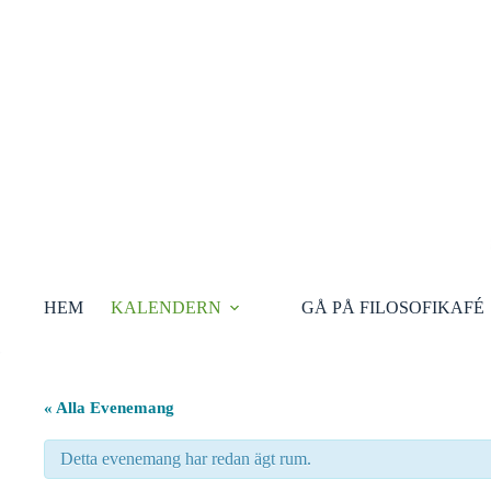
Hoppa
till
innehåll
HEM
KALENDERN
GÅ PÅ FILOSOFIKAFÉ
« Alla Evenemang
Detta evenemang har redan ägt rum.