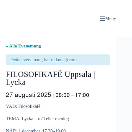
Hoppa
till
innehåll
Meny
« Alla Evenemang
Detta evenemang har redan ägt rum.
FILOSOFIKAFÉ Uppsala |
Lycka
27 augusti 2025
08:00
17:00
|
–
VAD: Filosofikafé
TEMA: Lycka – mål eller mening
NÄR: 1 december, 17.30–19.00