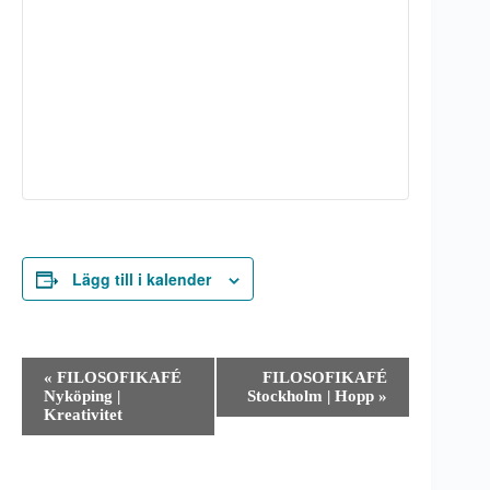
Lägg till i kalender
E
«
FILOSOFIKAFÉ
FILOSOFIKAFÉ
v
Nyköping |
Stockholm | Hopp
»
e
Kreativitet
n
e
m
a