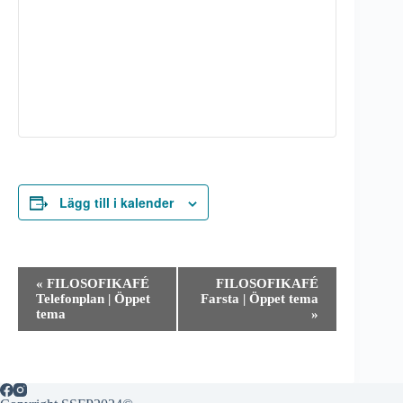
Lägg till i kalender
E
«
FILOSOFIKAFÉ
FILOSOFIKAFÉ
v
Telefonplan | Öppet
Farsta | Öppet tema
e
tema
»
n
e
m
a
n