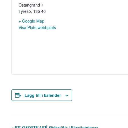
Östangränd 7
Tyresö
,
135 40
+ Google Map
Visa Plats-webbplats
Lägg till i kalender
E
«
FILOSOFIKAFÉ Södertälje | Förväntningar