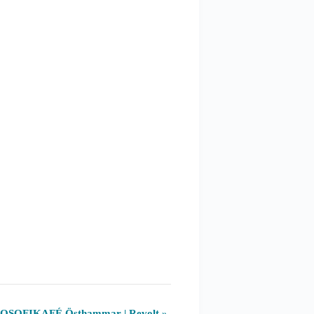
OSOFIKAFÉ Östhammar | Revolt
»