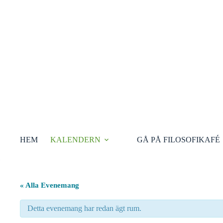
Hoppa
till
innehåll
HEM
KALENDERN
GÅ PÅ FILOSOFIKAFÉ
« Alla Evenemang
Detta evenemang har redan ägt rum.