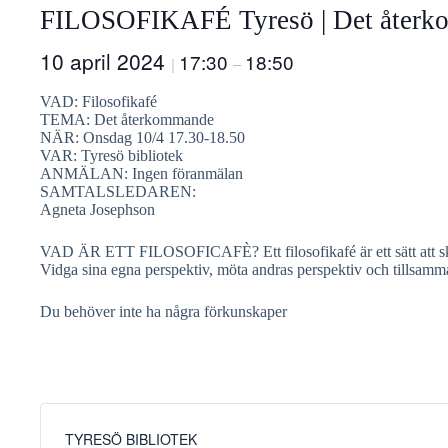
FILOSOFIKAFÉ Tyresö | Det åter
10 april 2024
17:30
18:50
|
–
VAD: Filosofikafé
TEMA: Det återkommande
NÄR: Onsdag 10/4 17.30-18.50
VAR: Tyresö bibliotek
ANMÄLAN: Ingen föranmälan
SAMTALSLEDAREN:
Agneta Josephson
VAD ÄR ETT FILOSOFICAFÈ? Ett filosofikafé är ett sätt att skap
Vidga sina egna perspektiv, möta andras perspektiv och tillsamma
Du behöver inte ha några förkunskaper
TYRESÖ BIBLIOTEK