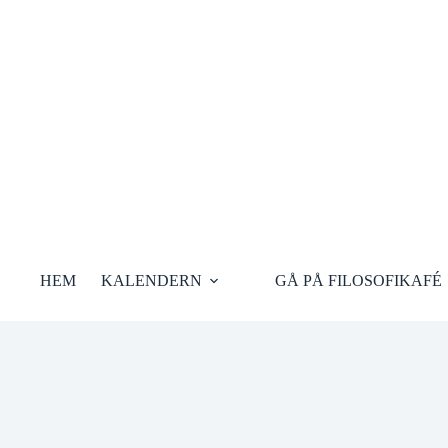
Hoppa
till
innehåll
HEM
KALENDERN
GÅ PÅ FILOSOFIKAFÉ