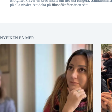
Motgiftet kräver en bred insats om det ska fungera. Samtalsklim
på alla nivåer. Att delta på
filosofikaféer
är ett sätt.
NYFIKEN PÅ MER