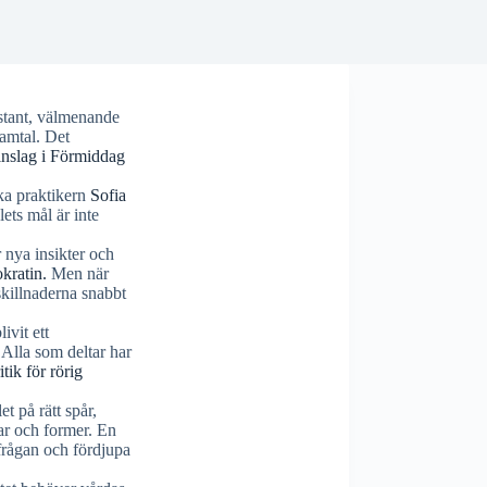
stant, välmenande
samtal. Det
inslag i Förmiddag
ska praktikern
Sofia
ets mål är inte
 nya insikter och
kratin.
Men när
sskillnaderna snabbt
ivit ett
 Alla som deltar har
itik för rörig
t på rätt spår,
gar och former. En
frågan och fördjupa