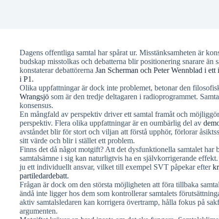
Dagens offentliga samtal har spårat ur. Misstänksamheten är kon
budskap misstolkas och debatterna blir positionering snarare än 
konstaterar debattörerna
Jan Scherman och Peter Wennblad i ett 
i P1.
Olika uppfattningar är dock inte problemet, betonar den filosofi
Wrangsjö
som är den tredje deltagaren i radioprogrammet. Samtal
konsensus.
En mångfald av perspektiv driver ett samtal framåt och möjliggör
perspektiv. Flera olika uppfattningar är en oumbärlig del av
demo
avståndet blir för stort och viljan att förstå upphör, förlorar åsikt
sitt värde och blir i stället ett problem.
Finns det då något motgift? Att det dysfunktionella samtalet har bl
samtalsämne i sig kan naturligtvis ha en självkorrigerande effekt.
ju ett individuellt ansvar, vilket till exempel SVT påpekar efter
kr
partiledardebatt.
Frågan är dock om den största möjligheten att föra tillbaka samtale
ändå inte ligger hos dem som kontrollerar samtalets förutsättnin
aktiv samtalsledaren kan korrigera övertramp, hålla fokus på sak
argumenten.