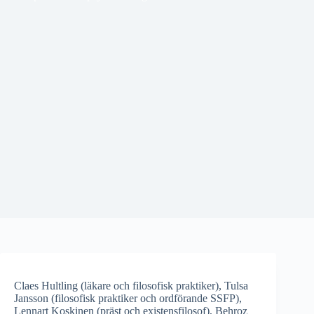
Claes Hultling (läkare och filosofisk praktiker), Tulsa
Jansson (filosofisk praktiker och ordförande SSFP),
Lennart Koskinen (präst och existensfilosof), Behroz