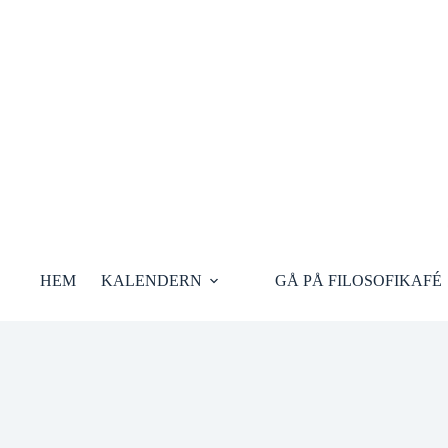
Hoppa
till
innehåll
HEM
KALENDERN
GÅ PÅ FILOSOFIKAFÉ