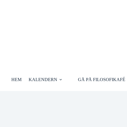
Hoppa
till
innehåll
HEM
KALENDERN
GÅ PÅ FILOSOFIKAFÉ