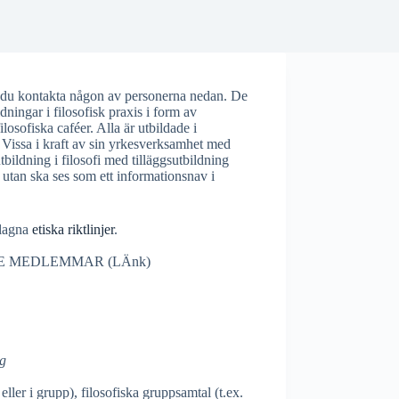
n du kontakta någon av personerna nedan. De
dningar i filosofisk praxis i form av
losofiska caféer. Alla är utbildade i
 Vissa i kraft av sin yrkesverksamhet med
tbildning i filosofi med tilläggsutbildning
 utan ska ses som ett informationsnav i
slagna
etiska riktlinjer
.
E MEDLEMMAR (LÄnk)
og
 eller i grupp), filosofiska gruppsamtal (t.ex.