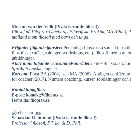
Miriam van der Valk (Praktiserande filosof)
Filosof på Filoprax Göteborgs Filosofiska Praktik, MA (Phil.);
utbildad inom filosofi med barn och unga.
Erbjuder följande tjänster:
Personliga filosofiska samtal (enskilt
filosofiska caféer, salonger, workshops, etc.), filosofi med barn 
utbildningar.
Aktiv inom följande verksamhetsområden:
Filosofi i skolan, f
Språk:
Svenska, engelska
Kort om:
Först BA (2004), sen MA (2006). Äntligen certifiering
för coacher (2017). Numera coaching, kurser, föreläsningar o
Kontaktuppgifter:
E-post:
kontakt@filoprax.se
Hemsida:
filoprax.se
Sebastian Rehnman (Praktiserande filosof)
Professor i filosofi, Fil. lic. & D. Phil.