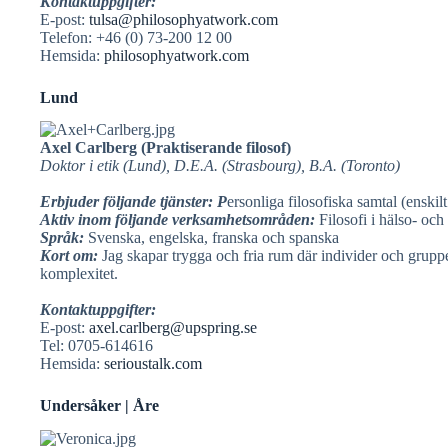
Kontaktuppgifter:
E-post:
tulsa@philosophyatwork.com
Telefon: +46 (0) 73-200 12 00
Hemsida:
philosophyatwork.com
Lund
Axel Carlberg (Praktiserande filosof)
Doktor i etik (Lund), D.E.A. (Strasbourg), B.A. (Toronto)
Erbjuder följande tjänster: P
ersonliga filosofiska samtal (enskil
Aktiv inom följande verksamhetsområden:
Filosofi i hälso- och
Språk:
Svenska, engelska, franska och spanska
Kort om:
Jag skapar trygga och fria rum där individer och grup
komplexitet.
Kontaktuppgifter:
E-post:
axel.carlberg@upspring.se
Tel: 0705-614616
Hemsida:
serioustalk.com
Undersåker | Åre