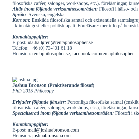
filosofiska caféer, salonger, workshops, etc.), föreläsningar, kurs
Aktiv inom följande verksamhetsområden:
Filosofi i hälso- och
Språk:
Svenska, engelska
Kort om:
Enskilda filosofiska samtal och existentiella samtalsgr
i klimatångest eller politisk apati. Föreläsare: mer info på hemsi
Kontaktuppgifter:
E-post:
ida.hallgren@rentaphilosopher.se
Telefon: +46 (0) 73-401 61 18
Hemsida:
rentaphilosopher.se
,
facebook.com/rentaphilosopher
Joshua Bronson
(Praktiserande filosof)
PhD 2015 Philosopy
Erbjuder följande tjänster:
Personliga filosofiska samtal (enskilt
filosofiska caféer, salonger, workshops, etc.), föreläsningar, kurs
Specialiserad inom följande verksamhetsområden:
Filosofi i s
Kontaktuppgifter:
E-post:
mail@joshuabronson.com
Hemsida:
joshuabronson.com