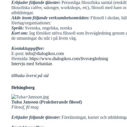
Erbjuder följande tjänster:
Personliga filosofiska samtal (enskilt
filosofiska caféer, salonger, workshops, etc), filosofi med barn o
utbildningar.
Aktiv inom följande verksamhetsområden:
Filosofi i skolan, hä
företag/organisationer.
Språk:
Svenska, engelska, norska
Kort om:
Jag försöker utöva filosofi som livsvägledning genom
de utmaningar du står i på livets väg.
Kontaktuppgifter:
E-post:
info@dialogikos.com
Hemsida:
https://www.dialogikos.com/livsvægledning
Intervju med Sebastian
tillbaka överst på sid
Helsingborg
Tulsa Jansson (Praktiserande filosof)
Filosof, fil mag
Erbjuder följande tjänster:
Föreläsningar, kurser och utbildninga