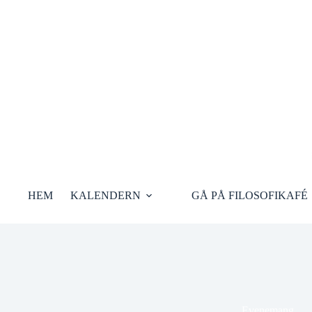
Hoppa
till
innehåll
HEM
KALENDERN
GÅ PÅ FILOSOFIKAFÉ
Evenemang