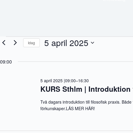
Evenemang
5 april 2025
Idag
för
5
V
april
ä
2025
09:00
l
j
d
a
5 april 2025 |09:00
–
16:30
t
u
KURS Sthlm | Introduktion ti
m
.
Två dagars introduktion till filosofisk praxis. Båd
förkunskaper.LÄS MER HÄR!