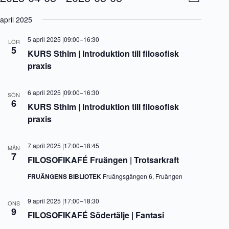
L
y
v
V
i
-
e
ä
april 2025
s
n
n
l
t
a
e
j
a
5 april 2025 |09:00
–
16:30
v
m
LÖR
d
5
i
a
KURS Sthlm | Introduktion till filosofisk
a
g
n
t
praxis
e
g
u
r
v
m
i
y
.
6 april 2025 |09:00
–
16:30
SÖN
n
n
6
g
a
KURS Sthlm | Introduktion till filosofisk
v
praxis
i
g
e
7 april 2025 |17:00
–
18:45
MÅN
r
7
FILOSOFIKAFÉ Fruängen | Trotsarkraft
i
n
FRUÄNGENS BIBLIOTEK
Fruängsgången 6, Fruängen
g
9 april 2025 |17:00
–
18:30
ONS
9
FILOSOFIKAFÉ Södertälje | Fantasi