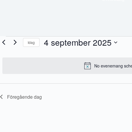
Evenemang
4 september 2025
Idag
för
4
V
september
ä
2025
l
j
No evenemang sched
d
a
t
u
m
.
Föregående dag