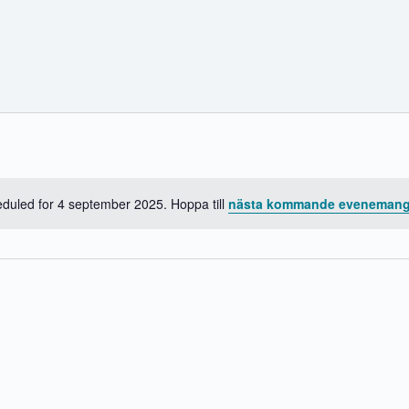
uled for 4 september 2025. Hoppa till
nästa kommande eveneman
N
o
t
i
s