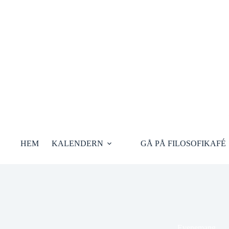
Hoppa
till
innehåll
HEM
KALENDERN
GÅ PÅ FILOSOFIKAFÉ
Evenemang