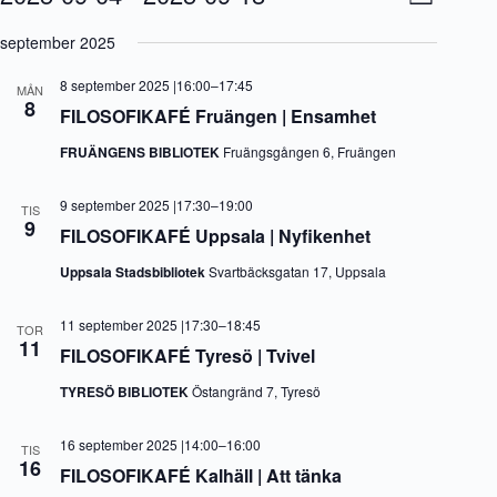
L
y
v
V
i
-
e
ä
september 2025
s
n
n
l
t
a
e
j
a
8 september 2025 |16:00
–
17:45
v
m
MÅN
d
8
i
a
FILOSOFIKAFÉ Fruängen | Ensamhet
a
g
n
t
e
g
FRUÄNGENS BIBLIOTEK
Fruängsgången 6, Fruängen
u
r
v
m
i
y
.
9 september 2025 |17:30
–
19:00
n
n
TIS
9
g
a
FILOSOFIKAFÉ Uppsala | Nyfikenhet
v
i
Uppsala Stadsbibliotek
Svartbäcksgatan 17, Uppsala
g
e
11 september 2025 |17:30
–
18:45
r
TOR
11
i
FILOSOFIKAFÉ Tyresö | Tvivel
n
g
TYRESÖ BIBLIOTEK
Östangränd 7, Tyresö
16 september 2025 |14:00
–
16:00
TIS
16
FILOSOFIKAFÉ Kalhäll | Att tänka