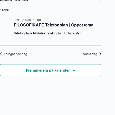
D
för
y
v
V
a
3
-
e
ä
16:30
g
juni
n
n
l
2026
a
e
j
juni 3 |16:30
–
18:00
v
m
d
FILOSOFIKAFÉ Telefonplan | Öppet tema
i
a
a
g
n
t
Telefonplans bibliotek
Telefonplan 1, Hägersten
e
g
u
r
v
m
i
y
.
n
n
g
a
Föregående dag
Nästa dag
v
i
g
Prenumerera på kalender
e
r
i
n
g