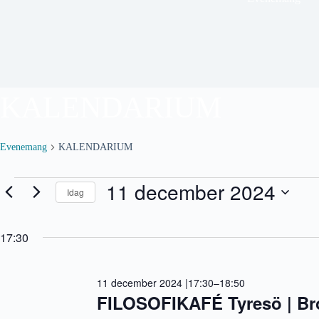
KALENDARIUM
Evenemang
KALENDARIUM
Evenemang
11 december 2024
Idag
för
11
V
december
ä
2024
17:30
l
j
d
a
11 december 2024 |17:30
–
18:50
t
u
FILOSOFIKAFÉ Tyresö | Br
m