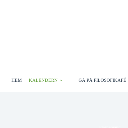
Hoppa
till
innehåll
HEM
KALENDERN
GÅ PÅ FILOSOFIKAFÉ
Evenemang