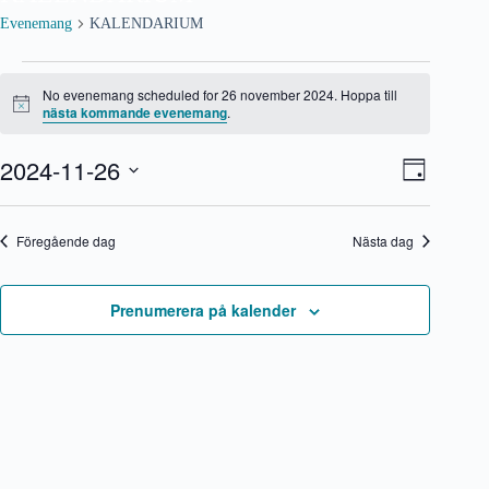
Evenemang
KALENDARIUM
Evenemang
för
No evenemang scheduled for 26 november 2024. Hoppa till
26
N
nästa kommande evenemang
.
o
november
t
2024
2024-11-26
V
E
i
D
s
y
v
V
a
-
e
ä
g
n
n
l
Föregående dag
Nästa dag
a
e
j
v
m
d
i
a
a
g
n
t
Prenumerera på kalender
e
g
u
r
v
m
i
y
.
n
n
g
a
v
i
g
e