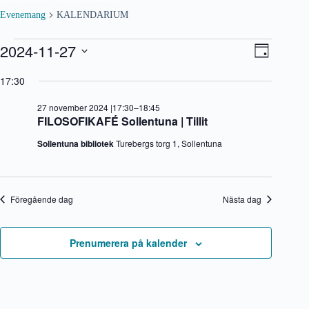
Evenemang
KALENDARIUM
Evenemang
2024-11-27
V
E
D
för
y
v
V
a
27
-
e
ä
17:30
g
november
n
n
l
2024
a
e
j
27 november 2024 |17:30
–
18:45
v
m
d
FILOSOFIKAFÉ Sollentuna | Tillit
i
a
a
g
n
t
Sollentuna bibliotek
Turebergs torg 1, Sollentuna
e
g
u
r
v
m
i
y
.
n
n
g
a
Föregående dag
Nästa dag
v
i
g
Prenumerera på kalender
e
r
i
n
g