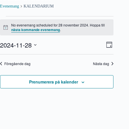
Evenemang
KALENDARIUM
Evenemang
för
No evenemang scheduled for 28 november 2024. Hoppa till
28
N
nästa kommande evenemang
.
o
november
t
2024
2024-11-28
V
E
i
D
s
y
v
V
a
-
e
ä
g
n
n
l
Föregående dag
Nästa dag
a
e
j
v
m
d
i
a
a
g
n
t
Prenumerera på kalender
e
g
u
r
v
m
i
y
.
n
n
g
a
v
i
g
e