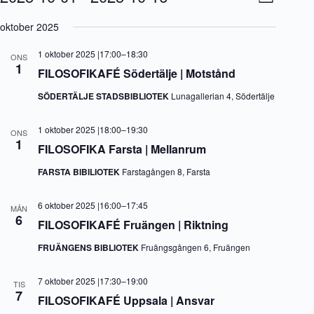
L
y
v
V
i
-
e
ä
oktober 2025
s
n
n
l
t
a
e
j
a
1 oktober 2025 |17:00
–
18:30
v
m
ONS
d
1
i
a
FILOSOFIKAFÉ Södertälje | Motstånd
a
g
n
t
e
g
SÖDERTÄLJE STADSBIBLIOTEK
Lunagallerian 4, Södertälje
u
r
v
m
i
y
.
1 oktober 2025 |18:00
–
19:30
n
n
ONS
1
g
a
FILOSOFIKA Farsta | Mellanrum
v
i
FARSTA BIBILIOTEK
Farstagången 8, Farsta
g
e
6 oktober 2025 |16:00
–
17:45
r
MÅN
6
i
FILOSOFIKAFÉ Fruängen | Riktning
n
g
FRUÄNGENS BIBLIOTEK
Fruängsgången 6, Fruängen
7 oktober 2025 |17:30
–
19:00
TIS
7
FILOSOFIKAFÉ Uppsala | Ansvar