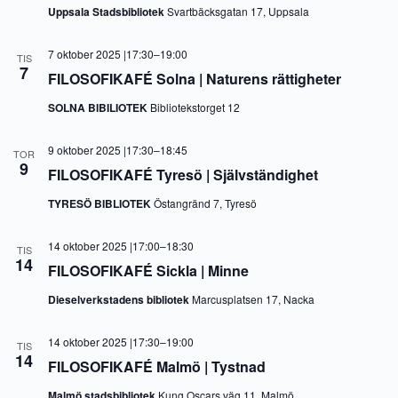
Uppsala Stadsbibliotek
Svartbäcksgatan 17, Uppsala
7 oktober 2025 |17:30
–
19:00
TIS
7
FILOSOFIKAFÉ Solna | Naturens rättigheter
SOLNA BIBILIOTEK
Bibliotekstorget 12
9 oktober 2025 |17:30
–
18:45
TOR
9
FILOSOFIKAFÉ Tyresö | Självständighet
TYRESÖ BIBLIOTEK
Östangränd 7, Tyresö
14 oktober 2025 |17:00
–
18:30
TIS
14
FILOSOFIKAFÉ Sickla | Minne
Dieselverkstadens bibliotek
Marcusplatsen 17, Nacka
14 oktober 2025 |17:30
–
19:00
TIS
14
FILOSOFIKAFÉ Malmö | Tystnad
Malmö stadsbibliotek
Kung Oscars väg 11, Malmö