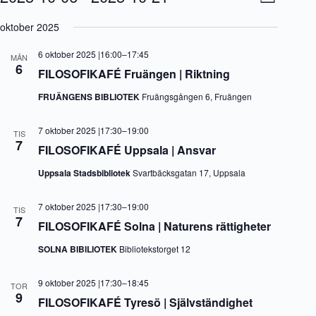
L
y
v
V
i
-
e
ä
oktober 2025
s
n
n
l
t
a
e
j
a
6 oktober 2025 |16:00
–
17:45
v
m
MÅN
d
6
i
a
FILOSOFIKAFÉ Fruängen | Riktning
a
g
n
t
e
g
FRUÄNGENS BIBLIOTEK
Fruängsgången 6, Fruängen
u
r
v
m
i
y
.
7 oktober 2025 |17:30
–
19:00
n
n
TIS
7
g
a
FILOSOFIKAFÉ Uppsala | Ansvar
v
i
Uppsala Stadsbibliotek
Svartbäcksgatan 17, Uppsala
g
e
7 oktober 2025 |17:30
–
19:00
r
TIS
7
i
FILOSOFIKAFÉ Solna | Naturens rättigheter
n
g
SOLNA BIBILIOTEK
Bibliotekstorget 12
9 oktober 2025 |17:30
–
18:45
TOR
9
FILOSOFIKAFÉ Tyresö | Självständighet