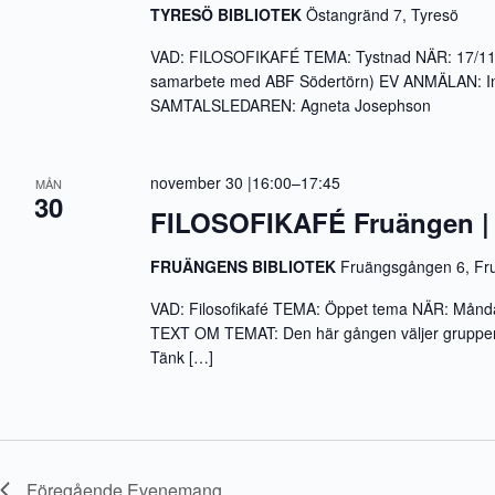
TYRESÖ BIBLIOTEK
Östangränd 7, Tyresö
VAD: FILOSOFIKAFÉ TEMA: Tystnad NÄR: 17/11 17
samarbete med ABF Södertörn) EV ANMÄLAN: I
SAMTALSLEDAREN: Agneta Josephson
november 30 |16:00
–
17:45
MÅN
30
FILOSOFIKAFÉ Fruängen |
FRUÄNGENS BIBLIOTEK
Fruängsgången 6, Fr
VAD: Filosofikafé TEMA: Öppet tema NÄR: Månda
TEXT OM TEMAT: Den här gången väljer gruppen t
Tänk […]
Föregående
Evenemang