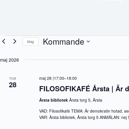
Evenemang
Kommande
Idag
V
ä
maj 2026
l
j
d
a
maj 28 |17:00
–
18:00
TOR
t
28
u
FILOSOFIKAFÉ Årsta | Är 
m
.
Årsta bibliotek
Årsta torg 5, Årsta
VAD: Filosofikafé TEMA: Är demokratin hotad, ser
VAR: Årsta bibliotek, Årsta torg 5 ANMÄLAN: 