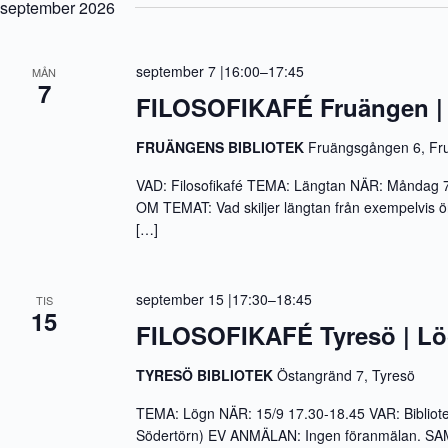
september 2026
september 7 |16:00
–
17:45
MÅN
7
FILOSOFIKAFÉ Fruängen |
FRUÄNGENS BIBLIOTEK
Fruängsgången 6, Fr
VAD: Filosofikafé TEMA: Längtan NÄR: Måndag 7
OM TEMAT: Vad skiljer längtan från exempelvis ön
[…]
september 15 |17:30
–
18:45
TIS
15
FILOSOFIKAFÉ Tyresö | L
TYRESÖ BIBLIOTEK
Östangränd 7, Tyresö
TEMA: Lögn NÄR: 15/9 17.30-18.45 VAR: Bibliot
Södertörn) EV ANMÄLAN: Ingen föranmälan. 