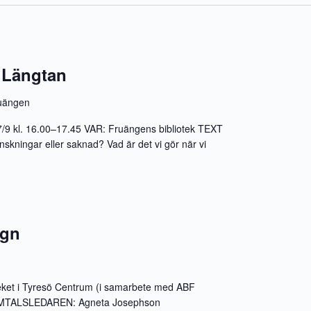
 Längtan
uängen
/9 kl. 16.00–17.45 VAR: Fruängens bibliotek TEXT
skningar eller saknad? Vad är det vi gör när vi
ögn
eket i Tyresö Centrum (i samarbete med ABF
SAMTALSLEDAREN: Agneta Josephson