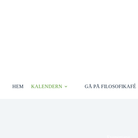
Hoppa
till
innehåll
HEM
KALENDERN
GÅ PÅ FILOSOFIKAFÉ
Evenemang