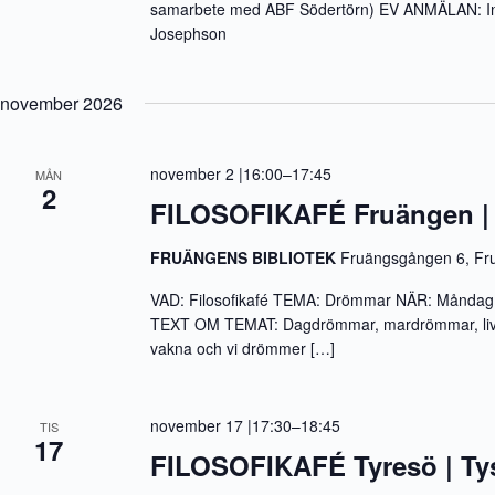
samarbete med ABF Södertörn) EV ANMÄLAN: 
Josephson
november 2026
november 2 |16:00
–
17:45
MÅN
2
FILOSOFIKAFÉ Fruängen |
FRUÄNGENS BIBLIOTEK
Fruängsgången 6, Fr
VAD: Filosofikafé TEMA: Drömmar NÄR: Måndag 2
TEXT OM TEMAT: Dagdrömmar, mardrömmar, livs
vakna och vi drömmer […]
november 17 |17:30
–
18:45
TIS
17
FILOSOFIKAFÉ Tyresö | Ty