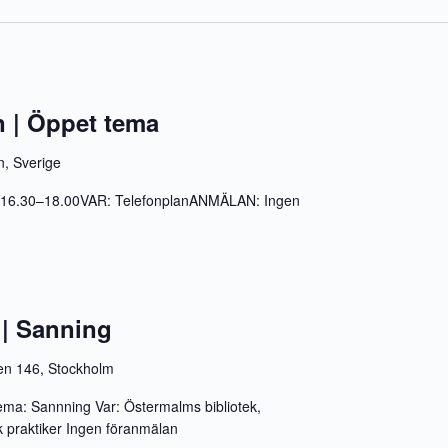
 | Öppet tema
n, Sverige
l. 16.30–18.00VAR: TelefonplanANMÄLAN: Ingen
| Sanning
gen 146, Stockholm
 Tema: Sannning Var: Östermalms bibliotek,
k praktiker Ingen föranmälan