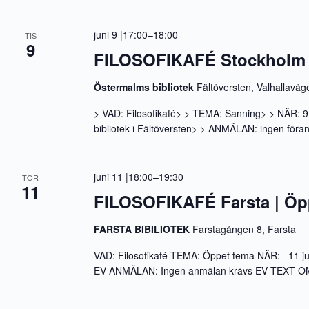
juni 9 |17:00
–
18:00
TIS
9
FILOSOFIKAFÉ Stockholm 
Östermalms bibliotek
Fältöversten, Valhallavä
> VAD: Filosofikafé> > TEMA: Sanning> > NÄR: 9
bibliotek i Fältöversten> > ANMÄLAN: ingen f
juni 11 |18:00
–
19:30
TOR
11
FILOSOFIKAFÉ Farsta | Öp
FARSTA BIBILIOTEK
Farstagången 8, Farsta
VAD: Filosofikafé TEMA: Öppet tema NÄR: 11 juni
EV ANMÄLAN: Ingen anmälan krävs EV TEXT OM 