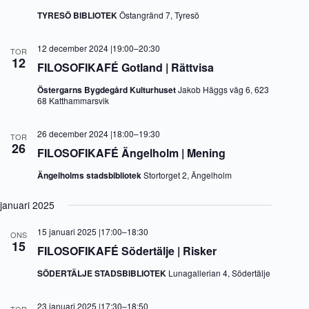
TYRESÖ BIBLIOTEK
Östangränd 7, Tyresö
12 december 2024 |19:00
–
20:30
TOR
12
FILOSOFIKAFÉ Gotland | Rättvisa
Östergarns Bygdegård Kulturhuset
Jakob Häggs väg 6, 623
68 Katthammarsvik
26 december 2024 |18:00
–
19:30
TOR
26
FILOSOFIKAFÉ Ängelholm | Mening
Ängelholms stadsbibliotek
Stortorget 2, Ängelholm
januari 2025
15 januari 2025 |17:00
–
18:30
ONS
15
FILOSOFIKAFÉ Södertälje | Risker
SÖDERTÄLJE STADSBIBLIOTEK
Lunagallerian 4, Södertälje
23 januari 2025 |17:30
–
18:50