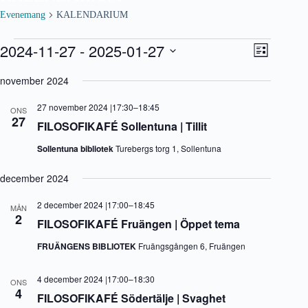
Evenemang
KALENDARIUM
Evenemang
2024-11-27
 - 
2025-01-27
V
E
L
y
v
V
i
-
e
ä
november 2024
s
n
n
l
t
a
e
j
a
27 november 2024 |17:30
–
18:45
v
m
ONS
d
27
i
a
FILOSOFIKAFÉ Sollentuna | Tillit
a
g
n
t
e
g
Sollentuna bibliotek
Turebergs torg 1, Sollentuna
u
r
v
m
i
y
.
december 2024
n
n
g
a
2 december 2024 |17:00
–
18:45
v
MÅN
2
i
FILOSOFIKAFÉ Fruängen | Öppet tema
g
e
FRUÄNGENS BIBLIOTEK
Fruängsgången 6, Fruängen
r
i
4 december 2024 |17:00
–
18:30
n
ONS
4
g
FILOSOFIKAFÉ Södertälje | Svaghet