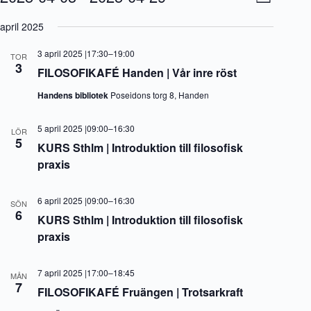
L
y
v
V
i
-
e
ä
april 2025
s
n
n
l
t
a
e
j
a
3 april 2025 |17:30
–
19:00
v
m
TOR
d
3
i
a
FILOSOFIKAFÉ Handen | Vår inre röst
a
g
n
t
e
g
Handens bibliotek
Poseidons torg 8, Handen
u
r
v
m
i
y
.
5 april 2025 |09:00
–
16:30
n
n
LÖR
5
g
a
KURS Sthlm | Introduktion till filosofisk
v
praxis
i
g
e
6 april 2025 |09:00
–
16:30
SÖN
r
6
i
KURS Sthlm | Introduktion till filosofisk
n
praxis
g
7 april 2025 |17:00
–
18:45
MÅN
7
FILOSOFIKAFÉ Fruängen | Trotsarkraft